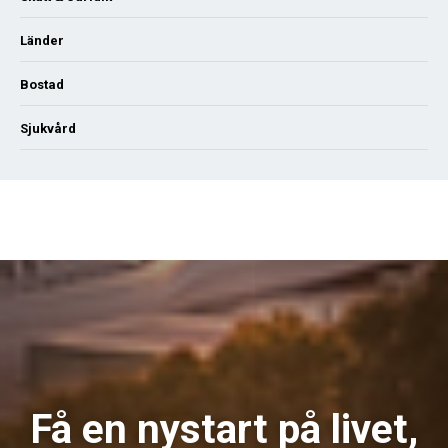
Länder
Bostad
Sjukvård
Få en nystart på livet,