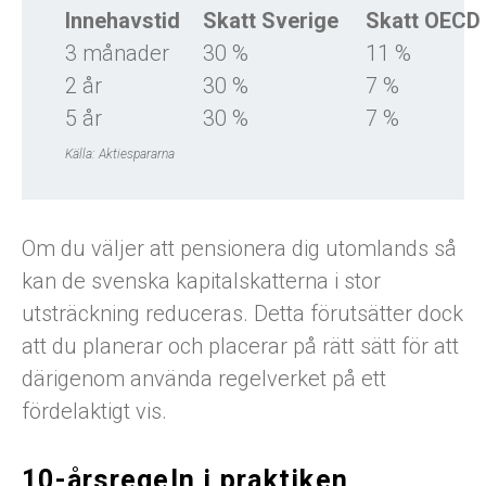
Innehavstid
Skatt Sverige
Skatt OECD
3 månader
30 %
11 %
2 år
30 %
7 %
5 år
30 %
7 %
Källa: Aktiespararna
Om du väljer att pensionera dig utomlands så
kan de svenska kapitalskatterna i stor
utsträckning reduceras. Detta förutsätter dock
att du planerar och placerar på rätt sätt för att
därigenom använda regelverket på ett
fördelaktigt vis.
10-årsregeln i praktiken