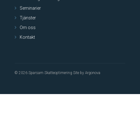
Seminarier
Tjänster
Om oss
Kontakt
© 2026 Sparsam Skatteoptimering
Site by Argonova