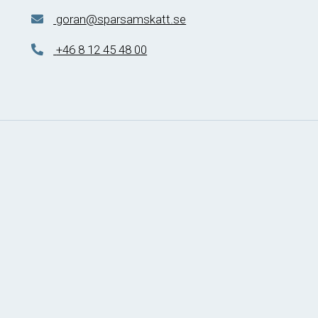
goran@sparsamskatt.se
+46 8 12 45 48 00