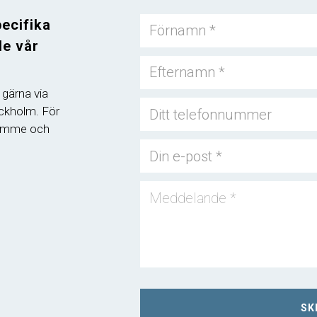
de vår
 gärna via
ockholm. För
 timme och
SK